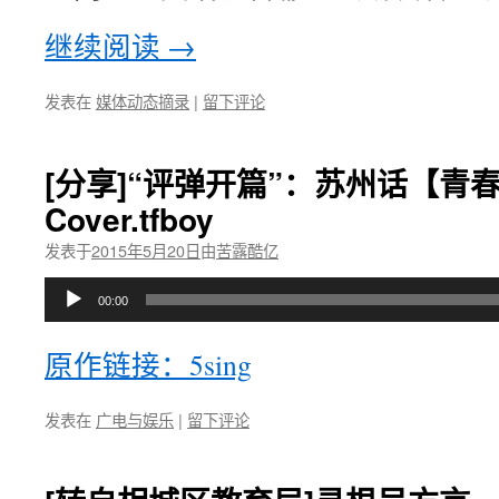
继续阅读
→
发表在
媒体动态摘录
|
留下评论
[分享]“评弹开篇”：苏州话【青
Cover.tfboy
发表于
2015年5月20日
由
苦露酷亿
音
00:00
频
播
原作链接：5sing
放
器
发表在
广电与娱乐
|
留下评论