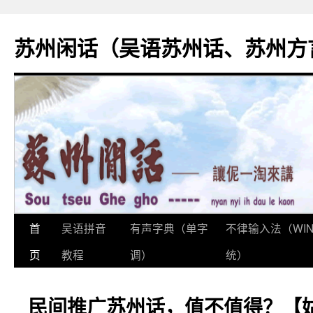
苏州闲话（吴语苏州话、苏州方
首
吴语拼音
有声字典（单字
不律输入法（WI
跳
页
教程
调）
统）
至
正
民间推广苏州话，值不值得？【
文