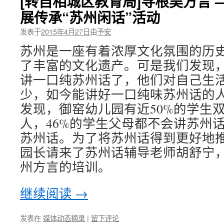
[转自相城区教育局]寻根吴方言
展传承“苏州闲话”活动
发表于
2015年4月27日
由
予安
苏州是一座有着浓厚文化氛围的历
了丰富的文化遗产。可是我们发现
讲一口纯苏州话了，他们对自己生
少，如今能讲好一口纯味苏州话的
发现，御窑幼儿园有近50%的学生
人，46%的学生父母都不会讲苏州话
苏州话。为了将苏州话得到更好地推
园长请来了苏州话辅导老师胡舒宁
州方言的培训。
继续阅读
→
发表在
媒体动态摘录
|
留下评论